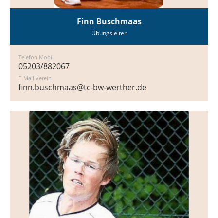
Finn Buschmaas
Übungsleiter
Telefon Mobil
05203/882067
E-Mail Verein
finn.buschmaas@tc-bw-werther.de