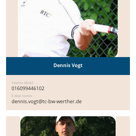
Dennis Vogt
Telefon Mobil
016099446102
E-Mail Verein
dennis.vogt@tc-bw-werther.de