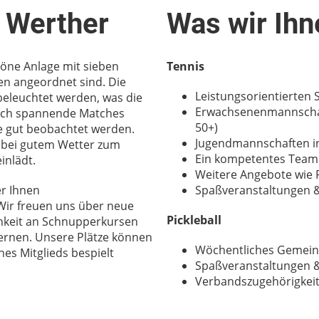
 Werther
Was wir Ihn
höne Anlage mit sieben
Tennis
en angeordnet sind. Die
Leistungsorientierten
 beleuchtet werden
, was die
Erwachsenenmannschaft
 noch spannende Matches
50+)
e gut beobachtet werden.
Jugendmannschaften in 
e bei gutem Wetter zum
Ein kompetentes Team 
inlädt.
Weitere Angebote wie
er Ihnen
Spaßveranstaltungen &
 Wir freuen uns über neue
Pickleball
ichkeit an Schnupperkursen
ernen. Unsere Plätze können
Wöchentliches Gemeins
nes Mitglieds bespielt
Spaßveranstaltungen &
Verbandszugehörigkeit